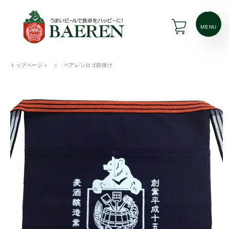
コンテ
ンツに
カ
進む
ー
MENU
ト
トップページ
＞
＞
ベアレンロゴ前掛け
商品情
報にス
キップ