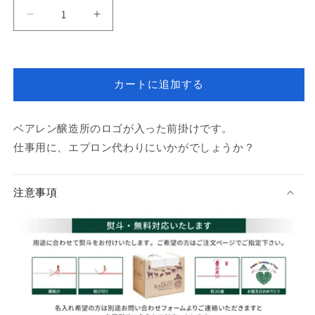
ベ
ベ
ア
ア
レ
レ
ン
ン
カートに追加する
ロ
ロ
ゴ
ゴ
前
前
ベアレン醸造所のロゴが入った前掛けです。
掛
掛
仕事用に、エプロン代わりにいかがでしょうか？
け
け
の
の
数
数
注意事項
量
量
を
を
減
増
ら
や
す
す