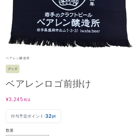
ベアレン醸造所
グッズ
ベアレンロゴ前掛け
通
¥3,245
税込
常
価
32
付与予定ポイント:
pt
格
数量