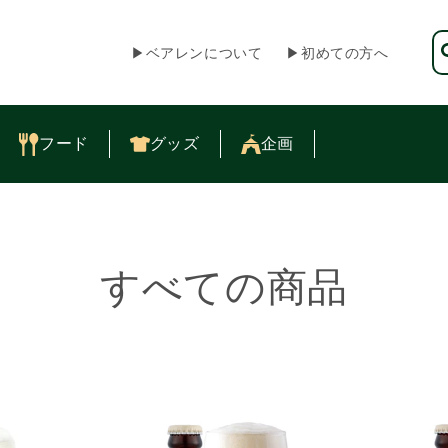
▶︎ベアレンについて
▶︎初めての方へ
フード
グッズ
企画
コ
すべての商品
レ
ク
シ