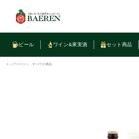
コンテ
ンツに
進む
ビール
ワイン&果実酒
セット商品
トップページ
＞
すべての商品