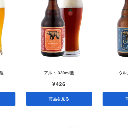
ョ
ン
:
l瓶
アルト 330ml瓶
ウルズ
¥426
商品を見る