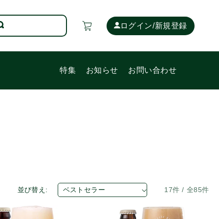
カ
ー
ログイン/新規登録
ト
特集
お知らせ
お問い合わせ
並び替え:
17件 / 全85件