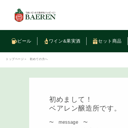
コンテ
ンツに
進む
ビール
ワイン&果実酒
セット商品
トップページ
＞
初めての方へ
初めまして！
ベアレン醸造所です。
〜 message 〜