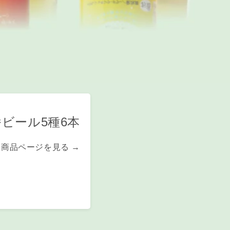
番ビール5種6本
商品ページを見る →