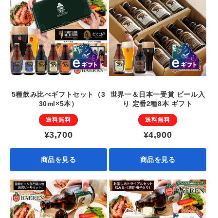
5種飲み比べギフトセット（3
世界一＆日本一受賞 ビール入
30ml×5本）
り 定番2種8本 ギフト
送料無料
送料無料
¥3,700
¥4,900
商品を見る
商品を見る