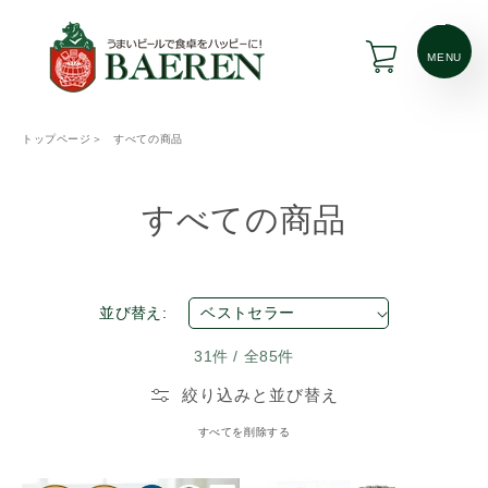
コンテ
ンツに
カ
進む
ー
MENU
ト
トップページ
＞
すべての商品
コ
すべての商品
レ
ク
並び替え:
シ
31件 / 全85件
ョ
絞り込みと並び替え
ン
すべてを削除する
: