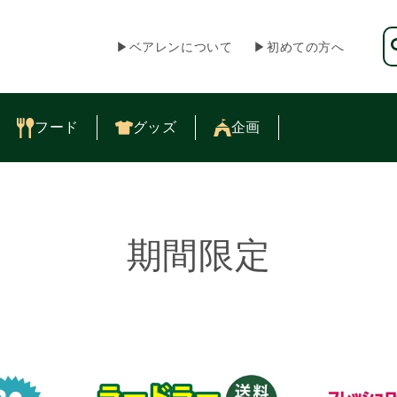
▶︎ベアレンについて
▶︎初めての方へ
フード
グッズ
企画
コ
期間限定
レ
ク
シ