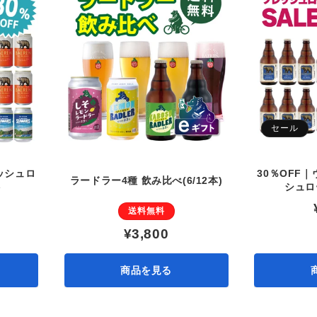
ョ
ン
:
セール
レッシュロ
30％OFF
ラードラー4種 飲み比べ(6/12本)
ト
シュロ
送料無料
¥3,800
商品を見る