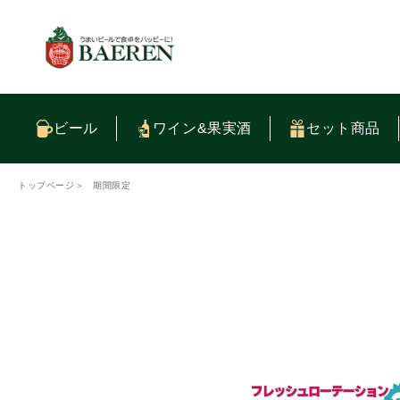
コンテ
ンツに
進む
ビール
ワイン&果実酒
セット商品
トップページ
＞
期間限定