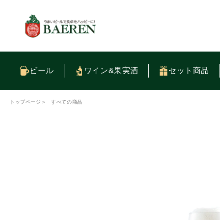
コンテ
ンツに
進む
ビール
ワイン&果実酒
セット商品
トップページ
＞
すべての商品