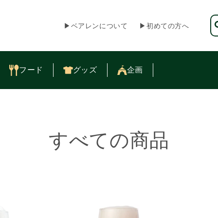
▶︎ベアレンについて
▶︎初めての方へ
フード
グッズ
企画
コ
すべての商品
レ
ク
シ