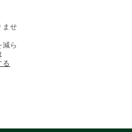
ョ
ン
りませ
:
を減ら
は
する