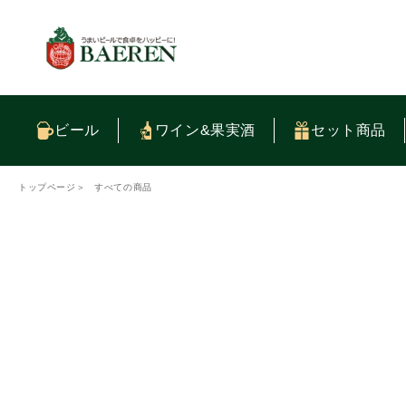
コンテ
ンツに
進む
ビール
ワイン&果実酒
セット商品
トップページ
＞
すべての商品