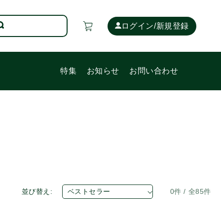
カ
ー
ログイン/新規登録
ト
特集
お知らせ
お問い合わせ
並び替え:
0件 / 全85件