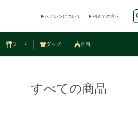
▶︎ベアレンについて
▶︎初めての方へ
フード
グッズ
企画
コ
すべての商品
レ
ク
シ